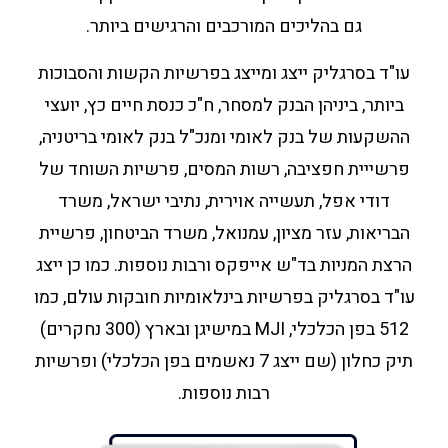
גם בהליכים המורכבים והרגישים ביותר.
עו"ד בסרגליק ייצג ומייצג בפרשיות הקשות והסבוכות
ביותר, ביניהן הבנק למסחר, ח"כ כנסת חיים כץ, יועצי
ההשקעות של בנק לאומי ומנכ"ל בנק לאומי בריטניה,
פרשייית חפציבה, רשות המסים, פרשיות השוחד של
דודי אפל, תעשייה אוירית, נתיבי ישראל, משרד
הבריאות, עזר מציון, עמנואל, משרד הביטחון, פרשיית
הרצת המניות בד"ש אייפקס ורבות נוספות. כמו כן ייצג
עו"ד בסרגליק בפרשיות בינלאומיות חובקות עולם, כמו
512 בפן הכלכלי, MJI במישיגן ובארץ (300 נחקרים)
תיק כחלון (שם ייצג 7 נאשמים בפן הכלכלי) ופרשיות
רבות נוספות.