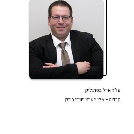
עו
"
ד
אייל
בסרגליק
קרדיט
–
אלי
מעייני
ויונתן
בורק