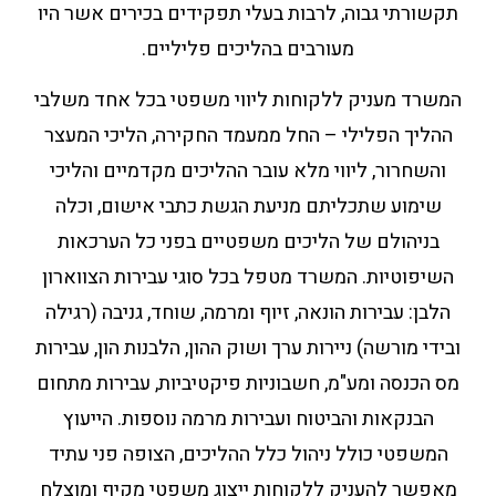
תקשורתי גבוה, לרבות בעלי תפקידים בכירים אשר היו
מעורבים בהליכים פליליים.
המשרד מעניק ללקוחות ליווי משפטי בכל אחד משלבי
ההליך הפלילי – החל ממעמד החקירה, הליכי המעצר
והשחרור, ליווי מלא עובר ההליכים מקדמיים והליכי
שימוע שתכליתם מניעת הגשת כתבי אישום, וכלה
בניהולם של הליכים משפטיים בפני כל הערכאות
השיפוטיות. המשרד מטפל בכל סוגי עבירות הצווארון
הלבן: עבירות הונאה, זיוף ומרמה, שוחד, גניבה (רגילה
ובידי מורשה) ניירות ערך ושוק ההון, הלבנות הון, עבירות
מס הכנסה ומע"מ, חשבוניות פיקטיביות, עבירות מתחום
הבנקאות והביטוח ועבירות מרמה נוספות. הייעוץ
המשפטי כולל ניהול כלל ההליכים, הצופה פני עתיד
מאפשר להעניק ללקוחות ייצוג משפטי מקיף ומוצלח