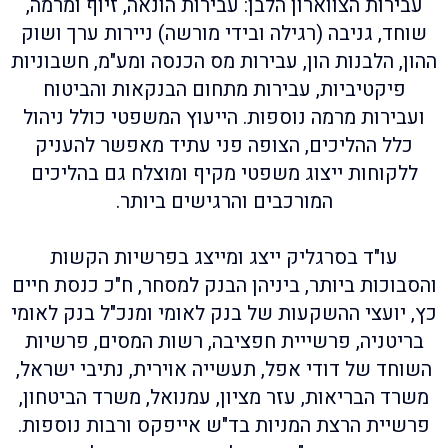
עבירות הצווארון הלבן: עבירות הונאה, זיוף ומרמה,
שוחד, גניבה (רגילה ובידי מורשה) ניירות ערך ושוק
ההון, הלבנות הון, עבירות מס הכנסה ומע"מ, חשבוניות
פיקטיביות, עבירות מתחום הבנקאות והביטוח
ועבירות מרמה נוספות. הייעוץ המשפטי כולל ניהול
כלל ההליכים, הצופה פני עתיד מאפשר להעניק
ללקוחות ייצוג משפטי מקיף ומוצלח גם בהליכים
המורכבים והרגישים ביותר.
עו"ד בסרגליק ייצג ומייצג בפרשיות הקשות
והסבוכות ביותר, ביניהן הבנק למסחר, ח"כ כנסת חיים
כץ, יועצי ההשקעות של בנק לאומי ומנכ"ל בנק לאומי
בריטניה, פרשייית חפציבה, רשות המסים, פרשיות
השוחד של דודי אפל, תעשייה אוירית, נתיבי ישראל,
משרד הבריאות, עזר מציון, עמנואל, משרד הביטחון,
פרשיית הרצת המניות בד"ש אייפקס ורבות נוספות.